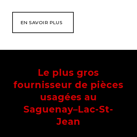
EN SAVOIR PLUS
Le plus gros
fournisseur de pièces
usagées au
Saguenay–Lac-St-
Jean